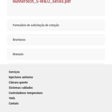
Runnertech_S-RHEO_series.pdf
Formulário de solicitação de cotação
Brochuras
Manuais
Biblioteca CAD
Serviços
Injectores unitarios
Câmara quente
Sistemas cablados
Controladores temperatura
+Info
Contato